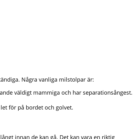
ändiga. Några vanliga milstolpar är:
arande väldigt mammiga och har separationsångest.
let för på bordet och golvet.
ångt innan de kan gå. Det kan vara en riktig