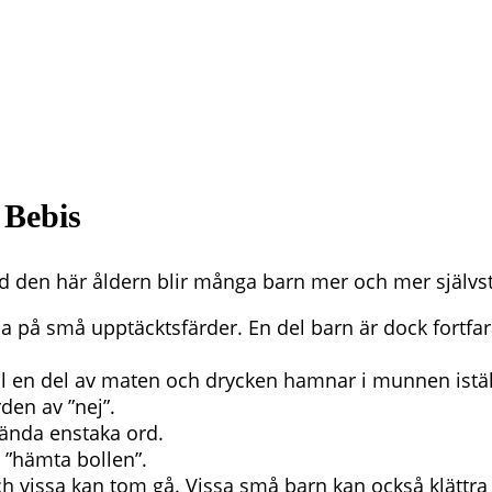
 Bebis
id den här åldern blir många barn mer och mer självst
a på små upptäcktsfärder. En del barn är dock fortf
fall en del av maten och drycken hamnar i munnen istäl
den av ”nej”.
vända enstaka ord.
m ”hämta bollen”.
 vissa kan tom gå. Vissa små barn kan också klättra l