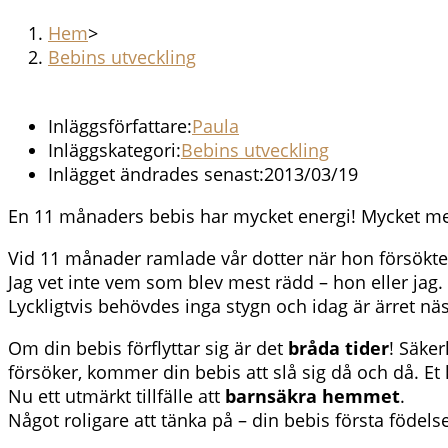
Hem
>
Bebins utveckling
Inläggsförfattare:
Paula
Inläggskategori:
Bebins utveckling
Inlägget ändrades senast:
2013/03/19
En 11 månaders bebis har mycket energi! Mycket 
Vid 11 månader ramlade vår dotter när hon försökte d
Jag vet inte vem som blev mest rädd – hon eller jag. 
Lyckligtvis behövdes inga stygn och idag är ärret näs
Om din bebis förflyttar sig är det
bråda tider
! Säker
försöker, kommer din bebis att slå sig då och då. Et
Nu ett utmärkt tillfälle att
barnsäkra hemmet
.
Något roligare att tänka på – din bebis första födel