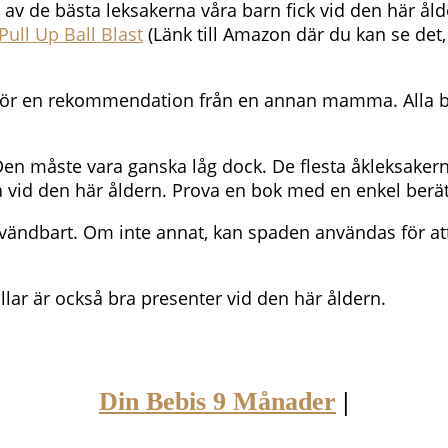
 av de bästa leksakerna våra barn fick vid den här ålde
Pull Up Ball Blast
(Länk till Amazon där du kan se det, m
t för en rekommendation från en annan mamma. Alla bar
Den måste vara ganska låg dock. De flesta åkleksakern
iga vid den här åldern. Prova en bok med en enkel ber
 användbart. Om inte annat, kan spaden användas fö
llar är också bra presenter vid den här åldern.
Din Bebis 9 Månader
|