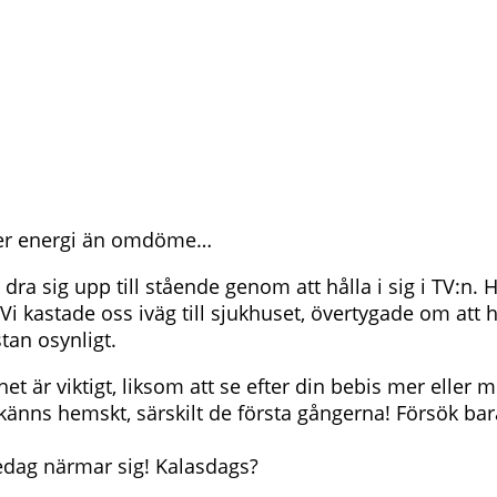
mer energi än omdöme…
ra sig upp till stående genom att hålla i sig i TV:n. 
Vi kastade oss iväg till sjukhuset, övertygade om att 
tan osynligt.
het är viktigt, liksom att se efter din bebis mer elle
 känns hemskt, särskilt de första gångerna! Försök bar
sedag närmar sig! Kalasdags?